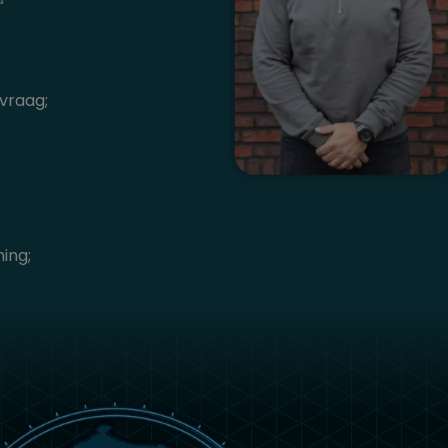
vraag;
ing;