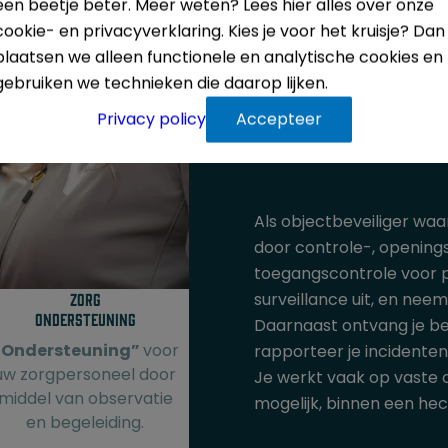
een beetje beter. Meer weten? Lees hier alles over onze
Onze
cookie- en privacyverklaring. Kies je voor het kruisje? Dan
plaatsen we alleen functionele en analytische cookies en
expe
gebruiken we technieken die daarop lijken.
Privacy policy
Accepteer
Als objectbeveiliger waar
door controle-, openings
toegangscontrole voor p
surveillance uit, en nee
Zorg
Ondersteuning
Daarnaast ontvang je be
“Ondersteuning”
voor
rapporteer je incidente
uw zorgpersoneel door
Je werkt vaak op vaste o
middel van observatie
mogelijk, binnen een he
en begeleiding.