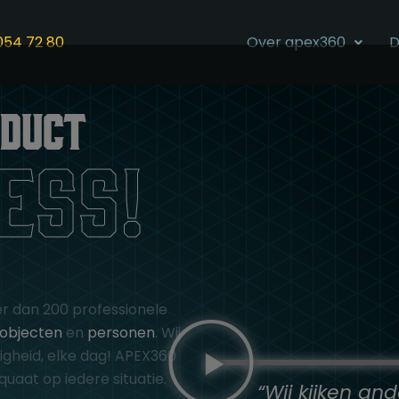
054 72 80
Over apex360
D
oduct
cess!
 dan 200 professionele
objecten
en
personen
. Wij
gheid, elke dag! APEX360
quaat op iedere situatie.
“Wij kijken and