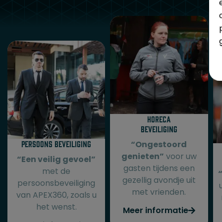
Horeca
beveiliging
Persoons beveiliging​
“Ongestoord
genieten”
voor uw
“Een veilig gevoel”
gasten tijdens een
met de
gezellig avondje uit
persoonsbeveiliging
met vrienden.
van APEX360, zoals u
het wenst.
Meer informatie