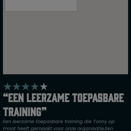
W
★
★
★
★
★
a
“Een leerzame toepasbare
a
r
training”
d
e
Een leerzame toepasbare training die Tonny op
r
maat heeft gemaakt voor onze organisatie.Een