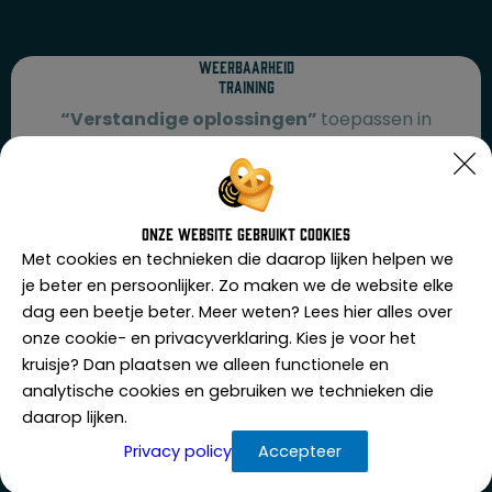
Weerbaarheid
Training
“Verstandige oplossingen”
toepassen in
agressieve en situaties.
Meer informatie
Onze website gebruikt cookies
Met cookies en technieken die daarop lijken helpen we
je beter en persoonlijker. Zo maken we de website elke
dag een beetje beter. Meer weten? Lees hier alles over
onze cookie- en privacyverklaring. Kies je voor het
Zorg
kruisje? Dan plaatsen we alleen functionele en
Ondersteuner
analytische cookies en gebruiken we technieken die
“Ondersteuning”
voor uw zorgpersoneel door
daarop lijken.
middel van observatie en begeleiding.
Privacy policy
Accepteer
Meer informatie