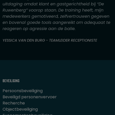
i
uitdaging omdat klant en gastgerichtheid bij “De
n
Ruwenberg” voorop staan. De training heeft, mijn
g
medewerkers gemotiveerd, zelfvertrouwen gegeven
4
en bovenal goede tools aangereikt om adequaat te
v
reageren op agressie aan de balie.
a
n
YESSICA VAN DEN BURG - TEAMLEIDER RECEPTIONISTE
5
Beveiliging
Persoonsbeveiliging
Beveiligd personenvervoer
Recherche
Objectbeveiliging