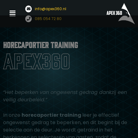
Menu
info@apex360.nl
Ga
085 054 72 80
naar
de
inhoud
Horecaportier training
apex360
“Het beperken van ongewenst gedrag dankzij een
veilig deurbeleid.”
In onze
horecaportier training
leer je effectief
ongewenst gedrag te beperken, en dit begint bij de
selectie aan de deur. Je wordt getraind in het
herkennen en selecteren van gasten, zodat de