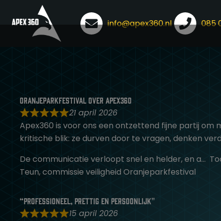
info@apex360.nl
085 
Ga
naar
de
inhoud
Oranjeparkfestival over Apex360
21 april 2026
Apex360 is voor ons een ontzettend fijne partij o
kritische blik: ze durven door te vragen, denken ver
De communicatie verloopt snel en helder, en a
To
Teun, commissie veiligheid Oranjeparkfestival
“Professioneel, prettig en persoonlijk"
15 april 2026