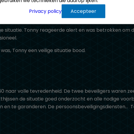
gebruiken we technieken die daarop lijken.
Privacy policy
Accepteer
ige situatie. Tonny reageerde alert en was betrokken om 
ioneel.
was, Tonny een veilige situatie bood.
 naar volle tevredenheid. De twee beveiligers waren zee
hijssen de situatie goed onderzocht en alle nodige vo
en en te garanderen. De persoonsbeveiligingsdiensten
T