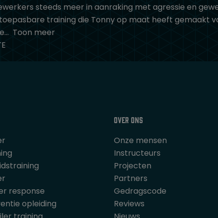
erkers steeds meer in aanraking met agressie en geweld
toepasbare training die Tonny op maat heeft gemaakt voo
De
Toon meer
TE
Over ons
er
Onze mensen
ning
Instructeurs
dstraining
Projecten
er
Partners
er response
Gedragscode
entie opleiding
Reviews
iler training
Nieuws