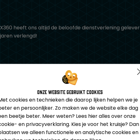
0 heeft ons altijd de beloofde dienstverlening geleverd
aren verlengd!
n sfeer feilloos aan. Dwingen al t respect af van de bezo
Onze website gebruikt cookies
Met cookies en technieken die daarop lijken helpen we je
beter en persoonlijker. Zo maken we de website elke dag
een beetje beter. Meer weten? Lees hier alles over onze
n, is dat de veiligheidswaarborging professioneel wordt u
cookie- en privacyverklaring. Kies je voor het kruisje? Dan
plaatsen we alleen functionele en analytische cookies en