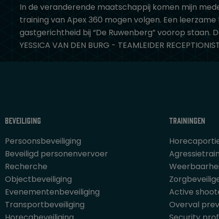
In de veranderende maatschappij komen mijn medew
training van Apex 360 mogen volgen. Een leerzame 
gastgerichtheid bij “De Ruwenberg” voorop staan. 
YESSICA VAN DEN BURG - TEAMLEIDER RECEPTIONIS
Beveiliging
Trainingen
Persoonsbeveiliging
Horecaporti
Beveiligd personenvervoer
Agressietrai
Recherche
Weerbaarhei
Objectbeveiliging
Zorgbeveilig
Evenementenbeveiliging
Active shoot
Transportbeveiliging
Overval prev
Horecabeveiliging
Security prof