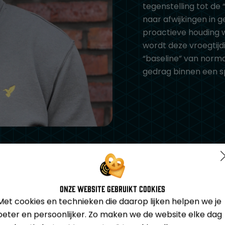
tegenstelling tot de 
naar afwijkingen in 
proactieve houding w
wordt deze vroegtijd
“baseline” van norma
gedrag binnen een sp
Onze website gebruikt cookies
Met cookies en technieken die daarop lijken helpen we je
beter en persoonlijker. Zo maken we de website elke dag