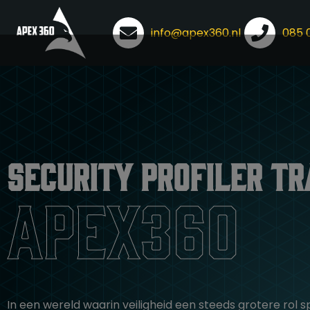
info@apex360.nl
085 
Ga
naar
de
inhoud
Security profiler tr
apex360
In een wereld waarin veiligheid een steeds grotere rol sp