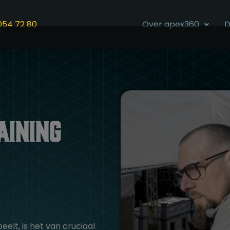
054 72 80
Over apex360
D
aining
eelt, is het van cruciaal