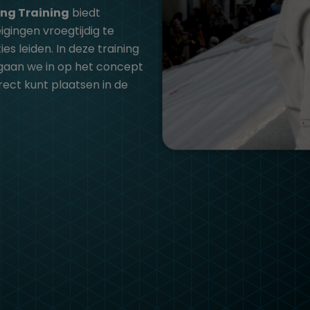
ling Training
biedt
gingen vroegtijdig te
es leiden. In deze training
 gaan we in op het concept
rect kunt plaatsen in de