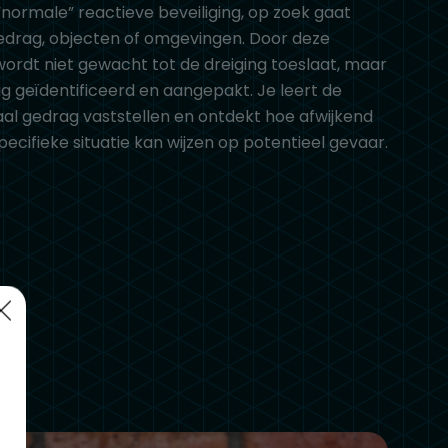
“normale” reactieve beveiliging, op zoek gaat
gedrag, objecten of omgevingen. Door deze
ordt niet gewacht tot de dreiging toeslaat, maar
ig geïdentificeerd en aangepakt. Je leert de
al gedrag vaststellen en ontdekt hoe afwijkend
ecifieke situatie kan wijzen op potentieel gevaar.