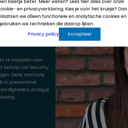
een beetje beter. Meer weten? Lees hier alles over onze
cookie- en privacyverklaring. Kies je voor het kruisje? Dan
plaatsen we alleen functionele en analytische cookies en
gebruiken we technieken die daarop lijken.
Privacy policy
Accepteer
ren te koppelen aan
t behulp van Security
tigen. Deze methode
ls in preventieve
vaardigheden, draag je
nleving.