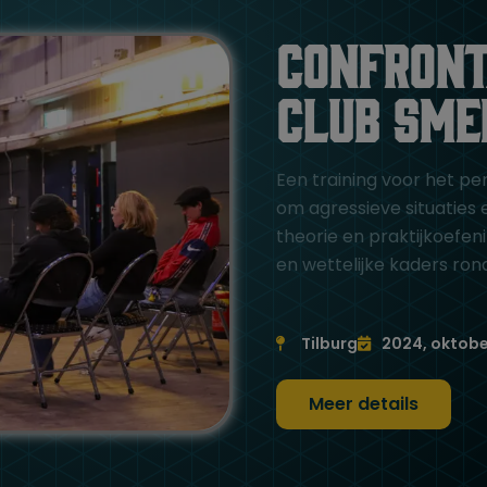
Confront
club sme
Een training voor het per
om agressieve situaties e
theorie en praktijkoefe
en wettelijke kaders ro
Tilburg
2024, oktobe
Meer details