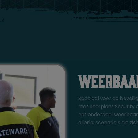
Weerbaar
Speciaal voor de beveil
met Scorpions Security 
het onderdeel weerbaarh
allerlei scenario’s die z