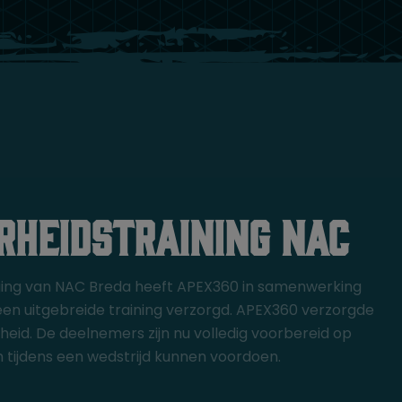
heidstraining NAC
iging van NAC Breda heeft APEX360 in samenwerking
een uitgebreide training verzorgd. APEX360 verzorgde
eid. De deelnemers zijn nu volledig voorbereid op
ich tijdens een wedstrijd kunnen voordoen.