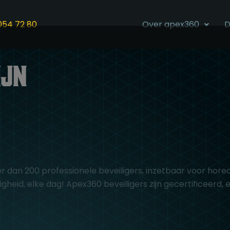
054 72 80
Over apex360
D
ijn
an 200 professionele beveiligers, inzetbaar voor horec
eid, elke dag! Apex360 beveiligers zijn gecertificeerd, 