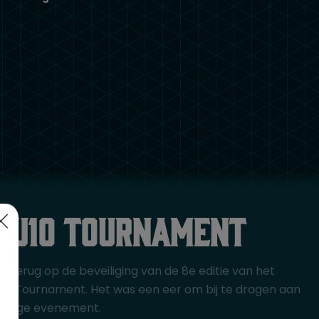
 u10 tournament
r terug op de beveiliging van de 8e editie van het
U10 Tournament. Het was een eer om bij te dragen aan
weldige evenement.