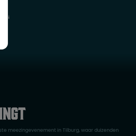
 juni
ingt
otste meezingevenement in Tilburg, waar duizenden