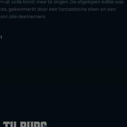
t volle borst mee te zingen. De afgelopen editie was
es, gekenmerkt door een fantastische sfeer en een
voor alle deelnemers.
i
 Tilburg