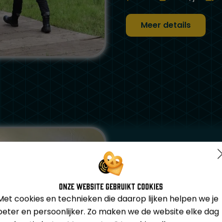
Meer details
Rood-wit
Onze website gebruikt cookies
We kijken met veel plezie
Met cookies en technieken die daarop lijken helpen we je
Rood-Wit International 
beter en persoonlijker. Zo maken we de website elke dag
de veiligheid van dit ge