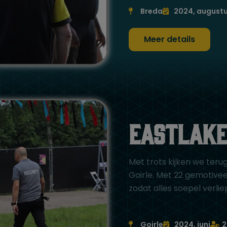
Breda
2024, august
Meer details
Eastlake
Met trots kijken we teru
Goirle. Met 22 gemotive
zodat alles soepel verli
Goirle
2024, juni
2