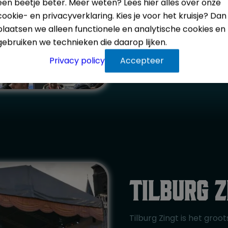
een beetje beter. Meer weten? Lees hier alles over onze
cookie- en privacyverklaring. Kies je voor het kruisje? Dan
plaatsen we alleen functionele en analytische cookies en
Sint Willebrord
2024,
gebruiken we technieken die daarop lijken.
Meer details
Privacy policy
Accepteer
Tilburg z
Tilburg Zingt is het gro