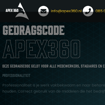
info@apex360.nl
085 
Ga
naar
Gedragscode
de
inhoud
APEX360
Deze gedragscode geldt voor alle medewerkers, stagiaires en 
Professionaliteit
Professionaliteit is je werk vakbekwaam en naar behoren
houden. Correct gebruik van de middelen die het bedrijf 