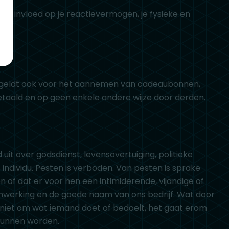
ben invloed op je reactievermogen, je fysieke en
 geldt ook voor het aannemen van cadeaubonnen,
taald en op geen enkele andere wijze door derden.
it over godsdienst, levensovertuiging, politieke
f individu. Pesten is verboden. Van pesten is sprake
n of dat er voor hen een intimiderende, vijandige of
nwerking en de goede naam van ons bedrijf. Wat door
er niet om wat iemand doet of bedoelt, het gaat erom
 kunnen worden.