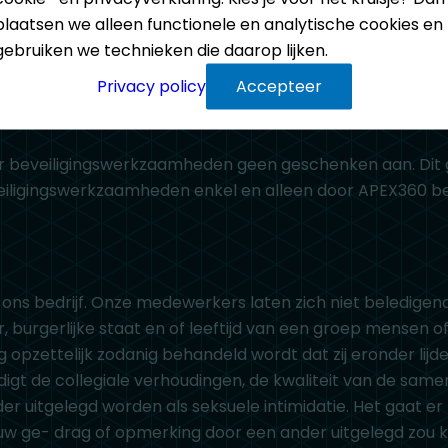
plaatsen we alleen functionele en analytische cookies en
nvloed te zijn van alcohol of drugs. Alcohol en drugs heb
gebruiken we technieken die daarop lijken.
rdigheid als beveiliger.
Privacy policy
Accepteer
r beveiligingswerkzaamheden geen geschenken aan. Dit
eiligingswerkzaamheden enkel en alleen door APEX360 be
ns bedrijf. Onze medewerkers laten zich niet beledigend u
ur, burgerlijke staat en of leeftijd van een groep mensen o
 opzettelijk zodanig behandeld wordt dat zij eronder lijde
 de collegiale verhoudingen, de kwaliteit van de same
ander uitgelegd worden als seksuele intimidatie. Het gaat 
ouw ge- drag of opmerking door een ander uitgelegd zou