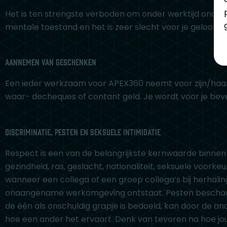
Het is ten strengste verboden om onder werktijd onder i
mentale toestand en het is zeer slecht voor je geloofwaa
Aannemen van geschenken
Een ieder werkzaam voor APEX360 neemt voor zijn/haa
waar- decheques of contant geld. Je wordt voor je bev
Discriminatie, Pesten en Seksuele intimidatie
Respect is een van de belangrijkste kernwaarde binnen o
gezindheid, ras, geslacht, nationaliteit, seksuele voorke
wanneer een collega of een groep collega’s bij herhaling
onaangename werkomgeving ontstaat. Pesten beschadigt
de één als onschuldig grapje is bedoeld, kan door de 
hoe een ander het ervaart. Denk van tevoren na hoe j