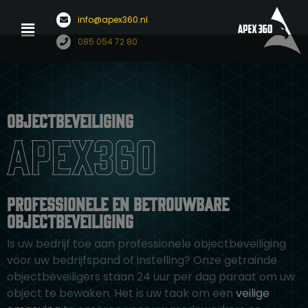
Menu
info@apex360.nl
Ga
085 054 72 80
naar
de
inhoud
Objectbeveiliging
apex360
Professionele en betrouwbare
objectbeveiliging
Is uw bedrijf toe aan professionele objectbeveiliging
voor uw bedrijfspand of instelling? Onze getrainde
objectbeveiligers staan 24 uur per dag paraat om uw
object te bewaken. Het is uw taak om een
veilige