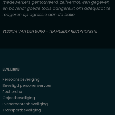
v
medewerkers gemotiveerd, zelfvertrouwen gegeven
a
en bovenal goede tools aangereikt om adequaat te
n
reageren op agressie aan de balie.
5
YESSICA VAN DEN BURG - TEAMLEIDER RECEPTIONISTE
Beveiliging
Persoonsbeveiliging
Beveiligd personenvervoer
Recherche
Objectbeveiliging
Evenementenbeveiliging
Transportbeveiliging