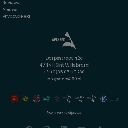
Reviews
Nieuws
Privacybeleid
Dorpsstraat 42c
4711NH Sint Willebrord
+31 (0)85 05 47 280
info@apex360.nl
Vriend van Winstgevers
F
I
L
Y