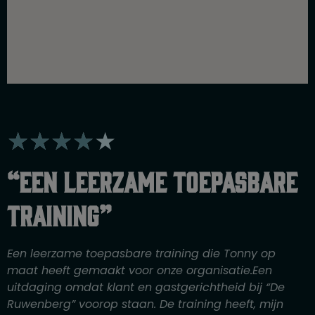
W
★
★
★
★
★
a
a
“Een leerzame toepasbare
r
d
training”
e
r
i
Een leerzame toepasbare training die Tonny op
n
maat heeft gemaakt voor onze organisatie.Een
g
uitdaging omdat klant en gastgerichtheid bij “De
4
Ruwenberg” voorop staan. De training heeft, mijn