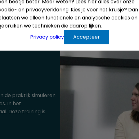
een beetje beter. Meer weten? Lees hier alles over onze
cookie- en privacyverklaring. Kies je voor het kruisje? Dan
plaatsen we alleen functionele en analytische cookies en
gebruiken we technieken die daarop lijken.
Privacy policy
Accepteer
In de praktijk simuleren
s. In het
l. Deze training is