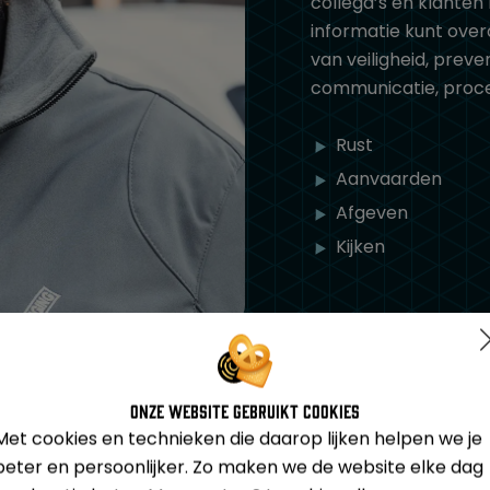
collega’s en klanten
informatie kunt over
van veiligheid, prev
communicatie, proced
Rust
Aanvaarden
Afgeven
Kijken
Onze website gebruikt cookies
Met cookies en technieken die daarop lijken helpen we je
beter en persoonlijker. Zo maken we de website elke dag