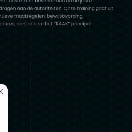
 het beste kunt beschermen en de juiste
dragen aan de autoriteiten. Onze training gaat uit
entieve maatregelen, bewustwording,
ures, controle en het “RAAK” principe: