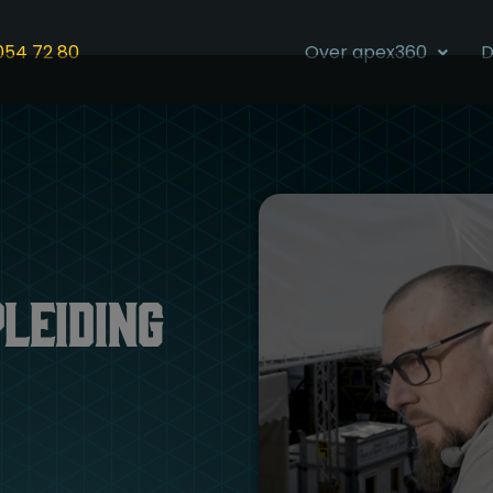
054 72 80
Over apex360
D
leiding