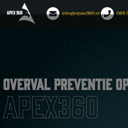
info@apex360.nl
085 
Ga
naar
de
inhoud
Overval preventie op
apex360