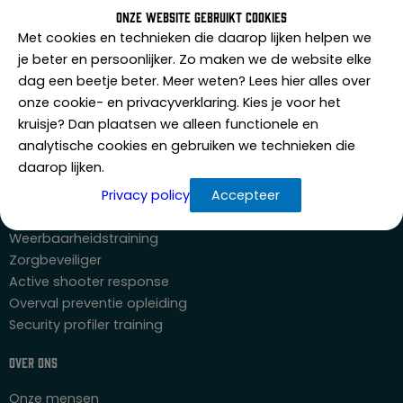
Recherche
Onze website gebruikt cookies
Objectbeveiliging
Met cookies en technieken die daarop lijken helpen we
Evenementenbeveiliging
je beter en persoonlijker. Zo maken we de website elke
Transportbeveiliging
dag een beetje beter. Meer weten? Lees hier alles over
Horecabeveiliging
onze cookie- en privacyverklaring. Kies je voor het
Zorgbeveiliging
kruisje? Dan plaatsen we alleen functionele en
analytische cookies en gebruiken we technieken die
Trainingen
daarop lijken.
Horecaportier
Privacy policy
Accepteer
Agressietraining
Weerbaarheidstraining
Zorgbeveiliger
Active shooter response
Overval preventie opleiding
Security profiler training
Over ons
Onze mensen