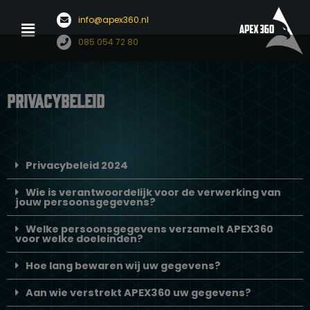
Menu
info@apex360.nl
Ga
085 054 72 80
naar
de
inhoud
Privacybeleid
Privacybeleid 2024
Wie is verantwoordelijk voor de verwerking van
jouw persoonsgegevens?
Welke persoonsgegevens verzamelt APEX360
voor welke doeleinden?
Hoe lang bewaren wij uw gegevens?
Aan wie verstrekt APEX360 uw gegevens?