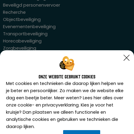
Beveiligd personenvervoer
Recherche
Objectbeveiliging
Evenementenbeveiliging
Transportbeveiliging
Horecabeveiliging
Zorgbeveiliging
Trainingen
Horecaportier
Onze website gebruikt cookies
Agressietraining
Met cookies en technieken die daarop lijken helpen we
Weerbaarheidstraining
je beter en persoonlijker. Zo maken we de website elke
Zorgbeveiliger
dag een beetje beter. Meer weten? Lees hier alles over
Active shooter response
onze cookie- en privacyverklaring. Kies je voor het
Overval preventie opleiding
kruisje? Dan plaatsen we alleen functionele en
Security profiler training
analytische cookies en gebruiken we technieken die
daarop lijken.
Over ons