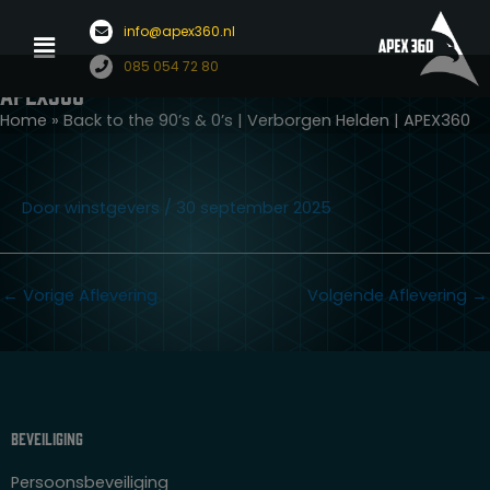
Menu
info@apex360.nl
Back to the 90's & 0's | Verborgen Helden |
Ga
085 054 72 80
APEX360
naar
de
Home
»
Back to the 90’s & 0’s | Verborgen Helden | APEX360
inhoud
Door
winstgevers
/
30 september 2025
←
Vorige Aflevering
Volgende Aflevering
→
Beveiliging
Persoonsbeveiliging