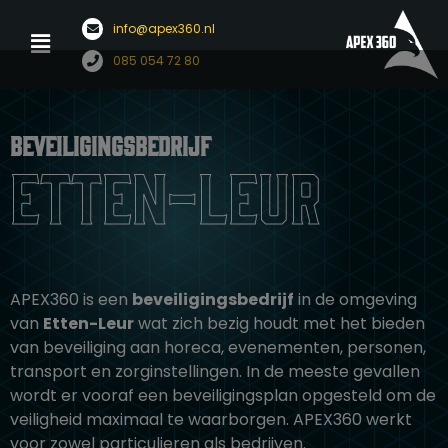
Menu
info@apex360.nl
Ga
085 054 72 80
naar
de
inhoud
Beveiligingsbedrijf
Etten-Leur
APEX360 is een
beveiligingsbedrijf
in de omgeving
van
Etten-Leur
wat zich bezig houdt met het bieden
van
beveiliging
aan
horeca
,
evenementen
,
personen
,
transport
en
zorginstellingen
. In de meeste gevallen
wordt er vooraf een beveiligingsplan opgesteld om de
veiligheid maximaal te waarborgen. APEX360 werkt
voor zowel particulieren als bedrijven.