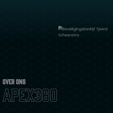
Over ons
apex360