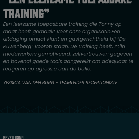
a
r
training”
d
e
Een leerzame toepasbare training die Tonny op
r
maat heeft gemaakt voor onze organisatie.Een
i
uitdaging omdat klant en gastgerichtheid bij “De
n
Ruwenberg” voorop staan. De training heeft, mijn
g
medewerkers gemotiveerd, zelfvertrouwen gegeven
4
en bovenal goede tools aangereikt om adequaat te
v
reageren op agressie aan de balie.
a
n
YESSICA VAN DEN BURG - TEAMLEIDER RECEPTIONISTE
5
Beveiliging