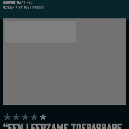
dorpsstraat 42c
4711 nh sint willebrord
W
★
★
★
★
★
a
“Een leerzame toepasbare