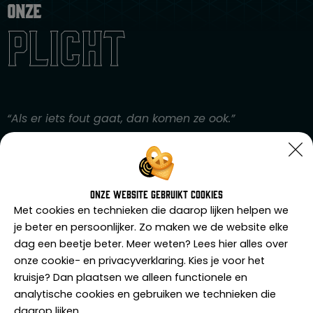
Onze
plicht
“Als er iets fout gaat, dan komen ze ook.”
APEX360 kiest voor u de meest geschikte beveiliger
uit. Zo bekijken we wie de meeste affiniteit heeft met
uw opdracht en bepalen we de juiste match. Doordat
Onze website gebruikt cookies
wij dit proces voor u uit handen nemen, dragen wij ook
Met cookies en technieken die daarop lijken helpen we
volledig de verantwoordelijkheid. Iedere beveiliger
je beter en persoonlijker. Zo maken we de website elke
werkt op de certificering (pas) van APEX360 zodat u
dag een beetje beter. Meer weten? Lees hier alles over
één contactpersoon heeft.
onze cookie- en privacyverklaring. Kies je voor het
kruisje? Dan plaatsen we alleen functionele en
analytische cookies en gebruiken we technieken die
daarop lijken.