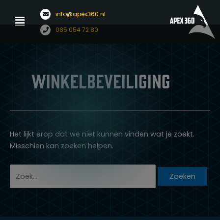
Menu
info@apex360.nl
Ga
Zoek
085 054 72 80
naar
naar:
de
inhoud
Winkelbeveiliging
Het lijkt erop dat we niet kunnen vinden wat je zoekt.
Misschien kan zoeken helpen.