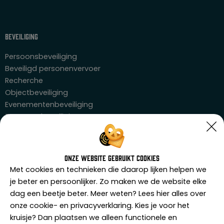
Beveiliging
Persoonsbeveiliging
Beveiligd personenvervoer
Recherche
Objectbeveiliging
Evenementenbeveiliging
Transportbeveiliging
Horecabeveiliging
Zorgbeveiliging
Onze website gebruikt cookies
Trainingen
Met cookies en technieken die daarop lijken helpen we
Horecaportier
je beter en persoonlijker. Zo maken we de website elke
Agressietraining
dag een beetje beter. Meer weten? Lees hier alles over
Weerbaarheidstraining
onze cookie- en privacyverklaring. Kies je voor het
Zorgbeveiliger
kruisje? Dan plaatsen we alleen functionele en