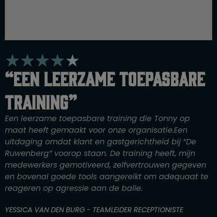
W
★
★
★
★
★
a
“Een leerzame toepasbare
a
r
training”
d
e
Een leerzame toepasbare training die Tonny op
r
maat heeft gemaakt voor onze organisatie.Een
i
uitdaging omdat klant en gastgerichtheid bij “De
n
Ruwenberg” voorop staan. De training heeft, mijn
g
medewerkers gemotiveerd, zelfvertrouwen gegeven
4
en bovenal goede tools aangereikt om adequaat te
v
reageren op agressie aan de balie.
a
n
YESSICA VAN DEN BURG - TEAMLEIDER RECEPTIONISTE