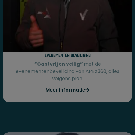
Evenementen beveiliging​
“Gastvrij en veilig”
met de
evenementenbeveiliging van APEX360, alles
volgens plan.
Meer informatie