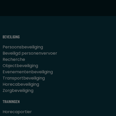
5
Beveiliging
Persoonsbeveiliging
Beveiligd personenvervoer
Recherche
Objectbeveiliging
Evenementenbeveiliging
Transportbeveiliging
Horecabeveiliging
Zorgbeveiliging
Trainingen
Horecaportier