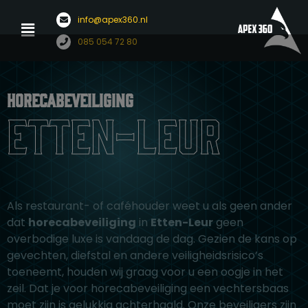
Menu
info@apex360.nl
Ga
085 054 72 80
naar
de
inhoud
Horecabeveiliging
Etten-Leur
Als restaurant- of caféhouder weet u als geen ander
dat
horecabeveiliging
in
Etten-Leur
geen
overbodige luxe is vandaag de dag. Gezien de kans op
gevechten, diefstal en andere veiligheidsrisico’s
toeneemt, houden wij graag voor u een oogje in het
zeil. Dat je voor horecabeveiliging een vechtersbaas
moet zijn is gelukkig achterhaald. Onze beveiligers zijn