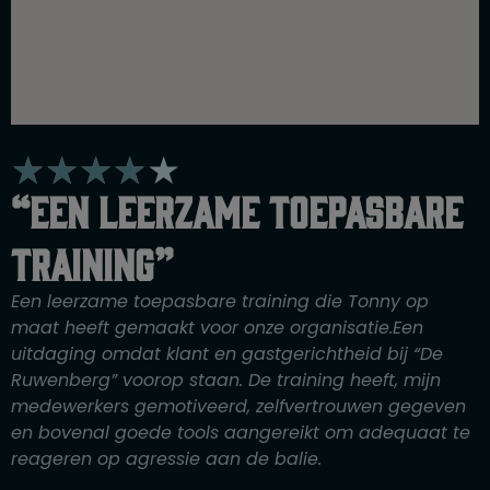
W
★
★
★
★
★
a
“Een leerzame toepasbare
a
r
training”
d
e
Een leerzame toepasbare training die Tonny op
r
maat heeft gemaakt voor onze organisatie.Een
i
uitdaging omdat klant en gastgerichtheid bij “De
n
Ruwenberg” voorop staan. De training heeft, mijn
g
medewerkers gemotiveerd, zelfvertrouwen gegeven
4
en bovenal goede tools aangereikt om adequaat te
v
reageren op agressie aan de balie.
a