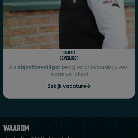
Object
beveiliger
Als
objectbeveiliger
ben jij verantwoordelijk voor
ieders veiligheid.
Bekijk vacature
Waarom