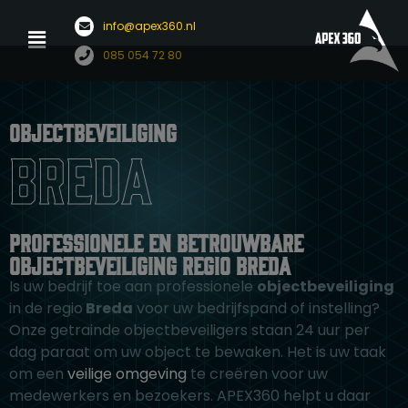
Menu
info@apex360.nl
Ga
085 054 72 80
naar
de
inhoud
Objectbeveiliging
Breda
Professionele en betrouwbare
objectbeveiliging regio Breda
Is uw bedrijf toe aan professionele
objectbeveiliging
in de regio
Breda
voor uw bedrijfspand of instelling?
Onze getrainde objectbeveiligers staan 24 uur per
dag paraat om uw object te bewaken. Het is uw taak
om een
veilige omgeving
te creëren voor uw
medewerkers en bezoekers. APEX360 helpt u daar