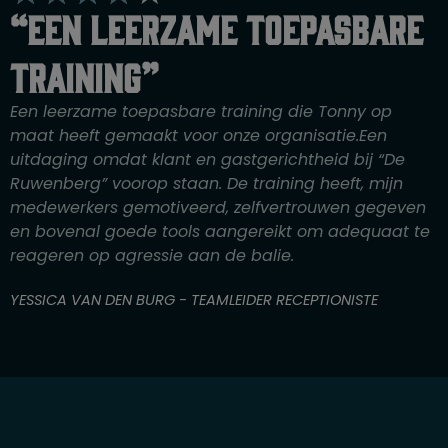
a
“Een leerzame toepasbare
a
r
training”
d
e
Een leerzame toepasbare training die Tonny op
r
maat heeft gemaakt voor onze organisatie.Een
i
uitdaging omdat klant en gastgerichtheid bij “De
n
Ruwenberg” voorop staan. De training heeft, mijn
g
medewerkers gemotiveerd, zelfvertrouwen gegeven
4
en bovenal goede tools aangereikt om adequaat te
v
reageren op agressie aan de balie.
a
n
YESSICA VAN DEN BURG - TEAMLEIDER RECEPTIONISTE
5