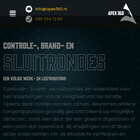
Menu
info@apex360.nl
Ga
085 054 72 80
naar
de
inhoud
Controle-, brand- en
sluitrondes
Een veilige werk- en leefomgeving
Controle-, brand- en sluitrondes zijn essentieel voor
het waarborgen van de veiligheid van uw locatie.
Tijdens deze rondes worden ramen, deuren en andere
toegangspunten grondig gecontroleerd op mogelijke
defecten, zoals een deur die niet goed is afgesloten of
een raam dat openstaat. Bij afwijkingen wordt direct
actie ondernomen om de situatie te verhelpen en