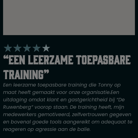
W
★
★
★
★
★
a
“Een leerzame toepasbare
a
r
training”
d
e
Een leerzame toepasbare training die Tonny op
r
maat heeft gemaakt voor onze organisatie.Een
i
uitdaging omdat klant en gastgerichtheid bij “De
n
Ruwenberg” voorop staan. De training heeft, mijn
g
medewerkers gemotiveerd, zelfvertrouwen gegeven
4
en bovenal goede tools aangereikt om adequaat te
v
reageren op agressie aan de balie.
a