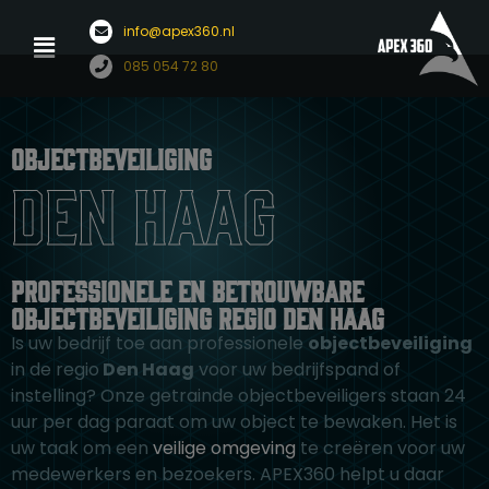
Menu
info@apex360.nl
Ga
085 054 72 80
naar
de
inhoud
Objectbeveiliging
Den Haag
Professionele en betrouwbare
objectbeveiliging regio Den Haag
Is uw bedrijf toe aan professionele
objectbeveiliging
in de regio
Den Haag
voor uw bedrijfspand of
instelling? Onze getrainde objectbeveiligers staan 24
uur per dag paraat om uw object te bewaken. Het is
uw taak om een
veilige omgeving
te creëren voor uw
medewerkers en bezoekers. APEX360 helpt u daar