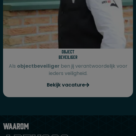
Object
beveiliger
Als
objectbeveiliger
ben jij verantwoordelijk voor
ieders veiligheid.
Bekijk vacature
Waarom