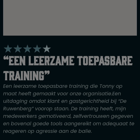
W
★
★
★
★
★
a
“Een leerzame toepasbare
a
r
training”
d
e
Een leerzame toepasbare training die Tonny op
r
maat heeft gemaakt voor onze organisatie.Een
i
uitdaging omdat klant en gastgerichtheid bij “De
n
Ruwenberg” voorop staan. De training heeft, mijn
g
medewerkers gemotiveerd, zelfvertrouwen gegeven
4
en bovenal goede tools aangereikt om adequaat te
v
reageren op agressie aan de balie.
a