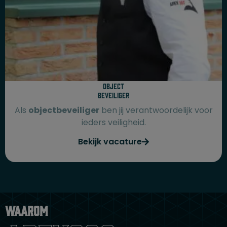
Object
beveiliger
Als
objectbeveiliger
ben jij verantwoordelijk voor
ieders veiligheid.
Bekijk vacature
Waarom