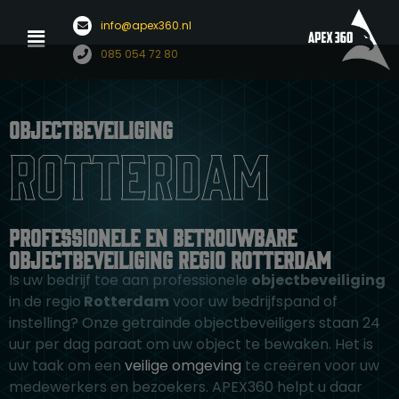
Menu
info@apex360.nl
Ga
085 054 72 80
naar
de
inhoud
Objectbeveiliging
Rotterdam
Professionele en betrouwbare
objectbeveiliging regio Rotterdam
Is uw bedrijf toe aan professionele
objectbeveiliging
in de regio
Rotterdam
voor uw bedrijfspand of
instelling? Onze getrainde objectbeveiligers staan 24
uur per dag paraat om uw object te bewaken. Het is
uw taak om een
veilige omgeving
te creëren voor uw
medewerkers en bezoekers. APEX360 helpt u daar