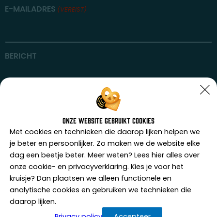
E-MAILADRES
(VEREIST)
BERICHT
Onze website gebruikt cookies
Met cookies en technieken die daarop lijken helpen we
je beter en persoonlijker. Zo maken we de website elke
dag een beetje beter. Meer weten? Lees hier alles over
onze cookie- en privacyverklaring. Kies je voor het
kruisje? Dan plaatsen we alleen functionele en
analytische cookies en gebruiken we technieken die
daarop lijken.
Dorpsstraat 42c
4711 nh sint willebrord
Privacy policy
Accepteer