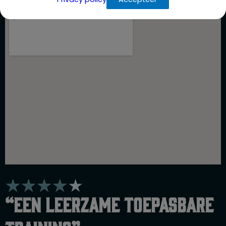
W
★
★
★
★
★
a
“Een leerzame toepasbare
a
r