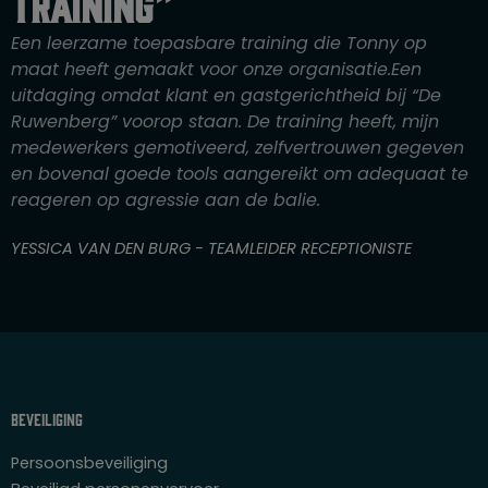
training”
d
e
Een leerzame toepasbare training die Tonny op
r
maat heeft gemaakt voor onze organisatie.Een
i
uitdaging omdat klant en gastgerichtheid bij “De
n
Ruwenberg” voorop staan. De training heeft, mijn
g
medewerkers gemotiveerd, zelfvertrouwen gegeven
4
en bovenal goede tools aangereikt om adequaat te
v
reageren op agressie aan de balie.
a
n
YESSICA VAN DEN BURG - TEAMLEIDER RECEPTIONISTE
5
Beveiliging
Persoonsbeveiliging