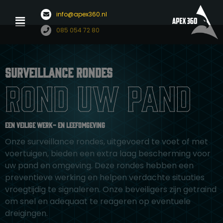
Menu
info@apex360.nl
Ga
085 054 72 80
naar
de
inhoud
Surveillance rondes
rond uw pand
Een veilige werk- en leefomgeving
Onze surveillance rondes, uitgevoerd te voet of met
voertuigen, bieden een extra laag bescherming voor
uw pand en omgeving. Deze rondes hebben een
preventieve werking en helpen verdachte situaties
vroegtijdig te signaleren. Onze beveiligers zijn getraind
om snel en adequaat te reageren op eventuele
dreigingen.