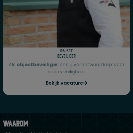
Object
beveiliger
Als
objectbeveiliger
ben jij verantwoordelijk voor
ieders veiligheid.
Bekijk vacature
Waarom