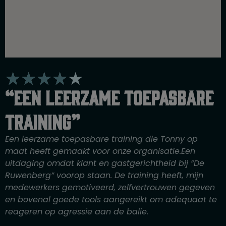
W
★
★
★
★
★
a
“Een leerzame toepasbare
a
r
training”
d
e
Een leerzame toepasbare training die Tonny op
r
maat heeft gemaakt voor onze organisatie.Een
i
uitdaging omdat klant en gastgerichtheid bij “De
n
Ruwenberg” voorop staan. De training heeft, mijn
g
medewerkers gemotiveerd, zelfvertrouwen gegeven
4
en bovenal goede tools aangereikt om adequaat te
v
reageren op agressie aan de balie.
a