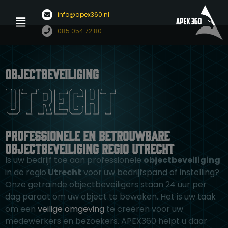
Menu
info@apex360.nl
Ga
085 054 72 80
naar
de
inhoud
Objectbeveiliging
Utrecht
Professionele en betrouwbare
objectbeveiliging regio Utrecht
Is uw bedrijf toe aan professionele
objectbeveiliging
in de regio
Utrecht
voor uw bedrijfspand of instelling?
Onze getrainde objectbeveiligers staan 24 uur per
dag paraat om uw object te bewaken. Het is uw taak
om een
veilige omgeving
te creëren voor uw
medewerkers en bezoekers. APEX360 helpt u daar