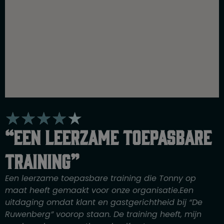
W
★
★
★
★
★
a
“Een leerzame toepasbare
a
r
training”
d
e
Een leerzame toepasbare training die Tonny op
r
maat heeft gemaakt voor onze organisatie.Een
i
uitdaging omdat klant en gastgerichtheid bij “De
n
Ruwenberg” voorop staan. De training heeft, mijn