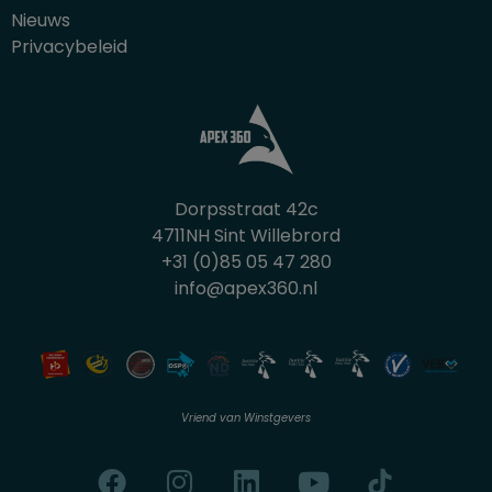
Nieuws
Privacybeleid
Dorpsstraat 42c
4711NH Sint Willebrord
+31 (0)85 05 47 280
info@apex360.nl
Vriend van Winstgevers
F
I
L
Y