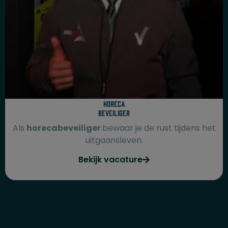
Horeca
beveiliger
Als
horecabeveiliger
bewaar je de rust tijdens het
uitgaansleven.
Bekijk vacature