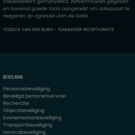
g
medewerkers gemotiveerd, zelfvertrouwen gegeven
4
en bovenal goede tools aangereikt om adequaat te
v
reageren op agressie aan de balie.
a
n
YESSICA VAN DEN BURG - TEAMLEIDER RECEPTIONISTE
5
Beveiliging
Persoonsbeveiliging
Beveiligd personenvervoer
Recherche
Objectbeveiliging
Evenementenbeveiliging
Transportbeveiliging
Horecabeveiliging