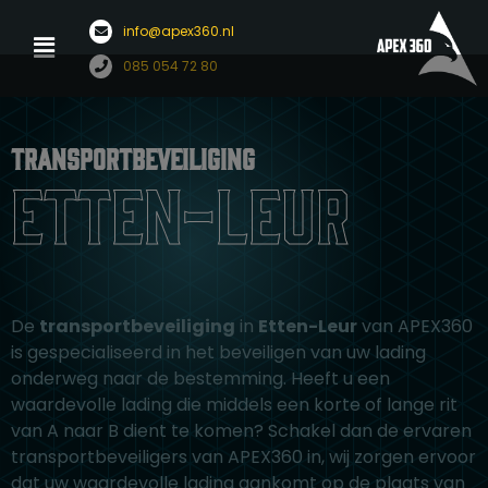
Menu
info@apex360.nl
Ga
085 054 72 80
naar
de
inhoud
Transportbeveiliging
Etten-Leur
De
transportbeveiliging
in
Etten-Leur
van APEX360
is gespecialiseerd in het beveiligen van uw lading
onderweg naar de bestemming. Heeft u een
waardevolle lading die middels een korte of lange rit
van A naar B dient te komen? Schakel dan de ervaren
transportbeveiligers van APEX360 in, wij zorgen ervoor
dat uw waardevolle lading aankomt op de plaats van