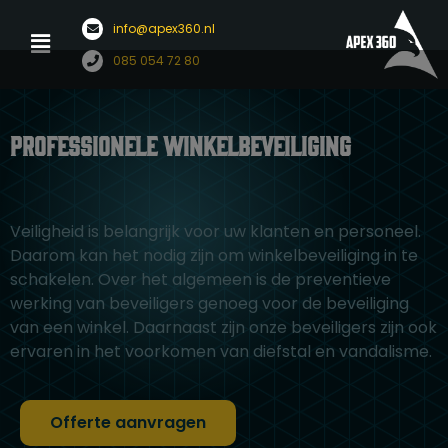
Menu
info@apex360.nl
Ga
085 054 72 80
naar
de
inhoud
Professionele Winkelbeveiliging
Veiligheid is belangrijk voor uw klanten en personeel.
Daarom kan het nodig zijn om winkelbeveiliging in te
schakelen. Over het algemeen is de preventieve
werking van beveiligers genoeg voor de beveiliging
van een winkel. Daarnaast zijn onze beveiligers zijn ook
ervaren in het voorkomen van diefstal en vandalisme.
Offerte aanvragen