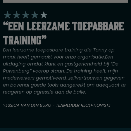
W
★
★
★
★
★
a
“Een leerzame toepasbare
a
r
training”
d
e
Een leerzame toepasbare training die Tonny op
r
maat heeft gemaakt voor onze organisatie.Een
i
uitdaging omdat klant en gastgerichtheid bij “De
n
Ruwenberg” voorop staan. De training heeft, mijn
g
medewerkers gemotiveerd, zelfvertrouwen gegeven
4
en bovenal goede tools aangereikt om adequaat te
v
reageren op agressie aan de balie.
a
n
YESSICA VAN DEN BURG - TEAMLEIDER RECEPTIONISTE
5