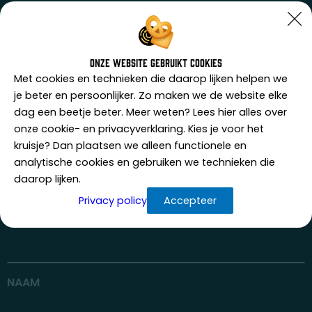
Winkelbeveiliging
nodig?
Onze website gebruikt cookies
Met cookies en technieken die daarop lijken helpen we
je beter en persoonlijker. Zo maken we de website elke
dag een beetje beter. Meer weten? Lees hier alles over
onze cookie- en privacyverklaring. Kies je voor het
Neem vrijblijvend contact op met APEX360. Wij
kruisje? Dan plaatsen we alleen functionele en
voorzien je van een passend en vrijblijvend advies. je
analytische cookies en gebruiken we technieken die
krijgt gegarandeerd binnen 1 werkdag reactie!
daarop lijken.
Privacy policy
Accepteer
BEDRIJFSNAAM
NAAM