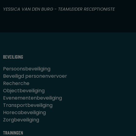
a
n
YESSICA VAN DEN BURG - TEAMLEIDER RECEPTIONISTE
5
Beveiliging
Persoonsbeveiliging
Beveiligd personenvervoer
Recherche
Objectbeveiliging
Evenementenbeveiliging
Transportbeveiliging
Horecabeveiliging
Zorgbeveiliging
Trainingen