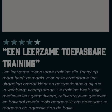
W
★
★
★
★
★
a
“Een leerzame toepasbare
a
r
training”
d
e
Een leerzame toepasbare training die Tonny op
r
maat heeft gemaakt voor onze organisatie.Een
i
uitdaging omdat klant en gastgerichtheid bij “De
n
Ruwenberg” voorop staan. De training heeft, mijn
g
medewerkers gemotiveerd, zelfvertrouwen gegeven
4
en bovenal goede tools aangereikt om adequaat te
v
reageren op agressie aan de balie.