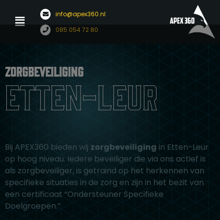
Menu
info@apex360.nl
Ga
085 054 72 80
naar
de
inhoud
zorgbeveiliging
Etten-Leur
Bij APEX360 bieden wij
zorgbeveiliging
in Etten-Leur
op hoog niveau. Iedere beveiliger die via ons actief is
als zorgbeveiliger, is getraind op het herkennen van
specifieke situaties in de zorg en zijn in het bezit van
een certificaat “Ondersteuner Specifieke
Doelgroepen.”