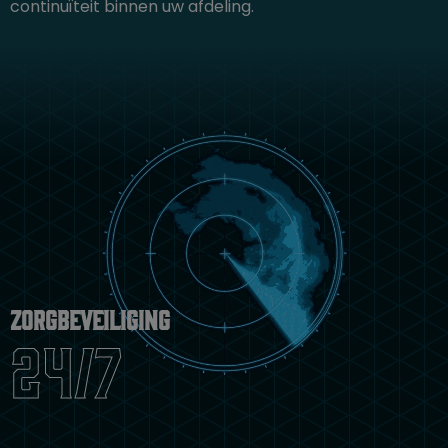
continuïteit binnen uw afdeling.
Zorgbeveiliging
24/7