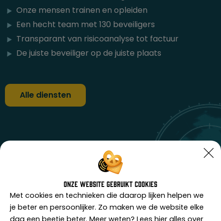
Onze mensen trainen en opleiden
Een hecht team met 130 beveiligers
Transparant van risicoanalyse tot factuur
De juiste beveiliger op de juiste plaats
Alle diensten
Onze website gebruikt cookies
Met cookies en technieken die daarop lijken helpen we
je beter en persoonlijker. Zo maken we de website elke
dag een beetje beter. Meer weten? Lees hier alles over