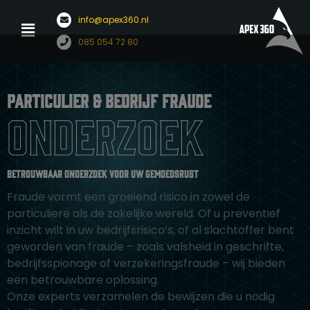
Menu
info@apex360.nl
Ga
085 054 72 80
naar
de
inhoud
Particulier & bedrijf fraude
onderzoek
Betrouwbaar onderzoek voor uw gemoedsrust
Fraude vormt een groeiend risico in zowel de
particuliere als de zakelijke wereld. Of u preventief
inzicht wilt in uw bedrijfsrisico’s, of al slachtoffer bent
geworden van fraude – zoals valsheid in geschrifte,
bedrijfsspionage of verzekeringsfraude – wij bieden
een betrouwbare oplossing.
Onze experts verzamelen de bewijzen die u nodig