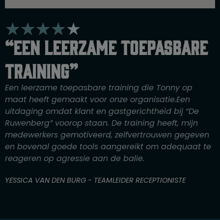
W
★
★
★
★
★
a
“Een leerzame toepasbare
a
r
training”
d
e
Een leerzame toepasbare training die Tonny op
r
maat heeft gemaakt voor onze organisatie.Een
i
uitdaging omdat klant en gastgerichtheid bij “De
n
Ruwenberg” voorop staan. De training heeft, mijn
g
medewerkers gemotiveerd, zelfvertrouwen gegeven
4
en bovenal goede tools aangereikt om adequaat te
v
reageren op agressie aan de balie.
a
n
YESSICA VAN DEN BURG - TEAMLEIDER RECEPTIONISTE
5