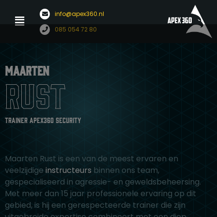
Menu
info@apex360.nl
Ga
085 054 72 80
naar
de
inhoud
Maarten
Rust
Trainer apex360 security
Maarten Rust is een van de meest ervaren en
veelzijdige
instructeurs
binnen ons team,
gespecialiseerd in agressie- en geweldsbeheersing.
Met meer dan 15 jaar professionele ervaring op dit
gebied, is hij een gerespecteerde trainer die zijn
uitgebreide expertise combineert met een diep