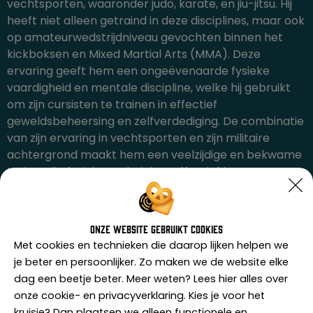
vechtsporten, waaronder judo, karate, en jiu-jitsu. Hij
heeft niet alleen getraind in deze disciplines, maar ook
op amateurwedstrijdniveau gevochten binnen het
kickboksen en Mixed Martial Arts (MMA). Deze
ervaring geeft hem een ongeëvenaarde fysieke
vaardigheid en mentale discipline, welke hij gebruikt
om zijn cursisten te trainen in effectief
geweldsbeheersing en zelfverdediging. De combinatie
van zijn ervaring in vechtsporten en zijn militaire
achtergrond maakt hem een veelzijdige en bekwame
trainer die fysieke technieken effectief kan
overbrengen.
Onze website gebruikt cookies
Met cookies en technieken die daarop lijken helpen we
je beter en persoonlijker. Zo maken we de website elke
Praktijkervaring met agressie en
dag een beetje beter. Meer weten? Lees hier alles over
onze cookie- en privacyverklaring. Kies je voor het
conflicten
kruisje? Dan plaatsen we alleen functionele en