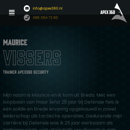
Menu
info@apex360.nl
Ga
085 054 72 80
naar
de
inhoud
Maurice
Vissers
Trainer apex360 security
Mijn naam is Maurice en ik kom uit Breda. Met een
loopbaan van maar liefst 28 jaar bij Defensie heb ik
een solide en brede ervaring opgebouwd in zowel
leiderschap als tactische operaties. Gedurende mijn
carrière bij Defensie was ik 25 jaar werkzaam als
leidinggevende, wat uiteindelijk resulteerde in mijn