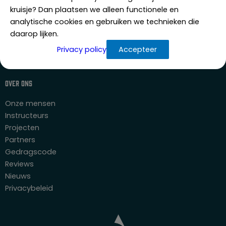
Agressietraining
kruisje? Dan plaatsen we alleen functionele en
Weerbaarheidstraining
analytische cookies en gebruiken we technieken die
Zorgbeveiliger
daarop lijken.
Active shooter response
Privacy policy
Accepteer
Overval preventie opleiding
Security profiler training
Over ons
Onze mensen
Instructeurs
Projecten
Partners
Gedragscode
Reviews
Nieuws
Privacybeleid