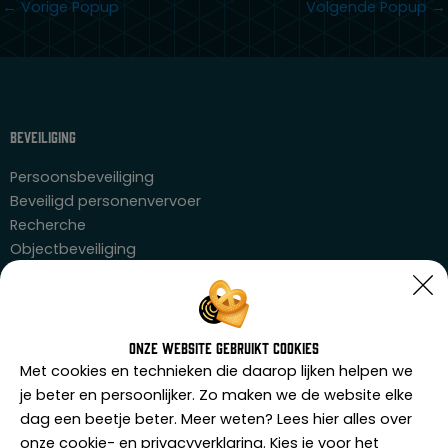
←
Vorige Popup
Volgende Popup
→
Beveiliging
Persoonsbeveiliging
Beveiligd personenvervoer
Recherche
Objectbeveiliging
Evenementenbeveiliging
Transportbeveiliging
Horecabeveiliging
Zorgbeveiliging
Onze website gebruikt cookies
Met cookies en technieken die daarop lijken helpen we
Trainingen
je beter en persoonlijker. Zo maken we de website elke
dag een beetje beter. Meer weten? Lees hier alles over
Horecaportier
onze cookie- en privacyverklaring. Kies je voor het