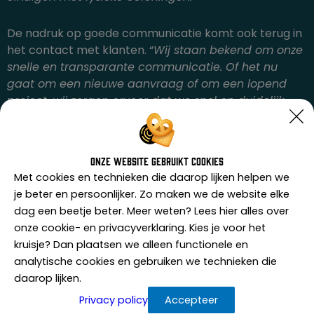
De nadruk op goede communicatie komt ook terug in
het contact met klanten. “
Wij staan bekend om onze
snelle en transparante communicatie. Of het nu
gaat om een nieuwe aanvraag of om een lopend
project, wij zorgen ervoor dat we snel en duidelijk
reageren. Dat schept vertrouwen bij de klant en
zorgt ervoor dat we vaak teruggevraagd worden.
“
Onze website gebruikt cookies
APEX360 is actief op diverse grootschalige
Met cookies en technieken die daarop lijken helpen we
evenementen, zoals het Oranjepark Festival in
je beter en persoonlijker. Zo maken we de website elke
Dongen en de Heideweek in Ede. “
We hebben daar
dag een beetje beter. Meer weten? Lees hier alles over
met 30 tot 40 man gewerkt en dat verliep vlekkeloos.
onze cookie- en privacyverklaring. Kies je voor het
Ook op sportevenementen zoals het U10-toernooi bij
kruisje? Dan plaatsen we alleen functionele en
Rood Wit zijn we aanwezig, waar we een
analytische cookies en gebruiken we technieken die
gastheerfunctie vervullen naast onze reguliere
daarop lijken.
beveiligingstaken,
” vertelt Matthijssen trots.
Privacy policy
Accepteer