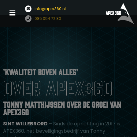
Menu
info@apex360.nl
Ga
085 054 72 80
naar
de
inhoud
'Kwaliteit boven alles'
over apex360
Tonny Matthijssen over de groei van
APEX360
SINT WILLEBRORD
– Sinds de oprichting in 2017 is
APEX360, het beveiligingsbedrijf van Tonny