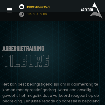
Menu
info@apex360.nl
Ga
085 054 72 80
naar
de
inhoud
Agressietraining
Tilburg
Het kan best beangstigend zijn om in aanmerking te
komen met agressief gedrag. Naast een onveilig
gevoel is het mogelijk dat u verkeerd reageert op de
bedreiging. Een juiste reactie op agressie is bepalend