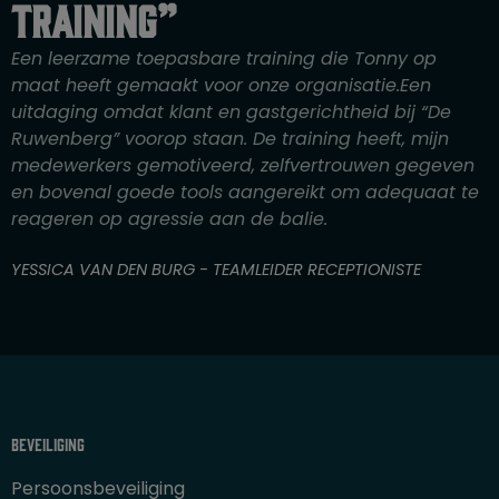
r
training”
d
e
Een leerzame toepasbare training die Tonny op
r
maat heeft gemaakt voor onze organisatie.Een
i
uitdaging omdat klant en gastgerichtheid bij “De
n
Ruwenberg” voorop staan. De training heeft, mijn
g
medewerkers gemotiveerd, zelfvertrouwen gegeven
4
en bovenal goede tools aangereikt om adequaat te
v
reageren op agressie aan de balie.
a
n
YESSICA VAN DEN BURG - TEAMLEIDER RECEPTIONISTE
5
Beveiliging
Persoonsbeveiliging