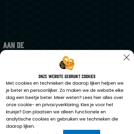
Aan de
slag
Onze website gebruikt cookies
Met cookies en technieken die daarop lijken helpen we
je beter en persoonlijker. Zo maken we de website elke
In deze agressietraining maken we gebruik van een
dag een beetje beter. Meer weten? Lees hier alles over
combinatie van theorie en (soms pittige)
onze cookie- en privacyverklaring. Kies je voor het
praktijkdelen om u verder te ontwikkelen in het
kruisje? Dan plaatsen we alleen functionele en
omgaan met agressie. Het maakt niet uit of u een
analytische cookies en gebruiken we technieken die
horecaportier bent, werkzaam bent in de zorg of juist
daarop lijken.
een particulier bent. In deze training hebben we één