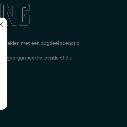
ing
te breiden met een dagdeel scenario-
0 georganiseerde locatie of als