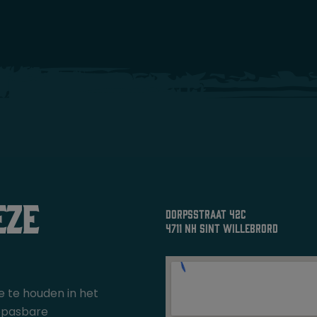
eze
dorpsstraat 42c
4711 nh sint willebrord
ie te houden in het
oepasbare