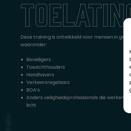
toelatin
Deze training is ontwikkeld voor mensen in ge
waaronder:
Beveiligers
Toezichthouders
Handhavers
Verkeersregelaars
BOA’s
Anders veiligheidsprofessionals die werken in 
licht