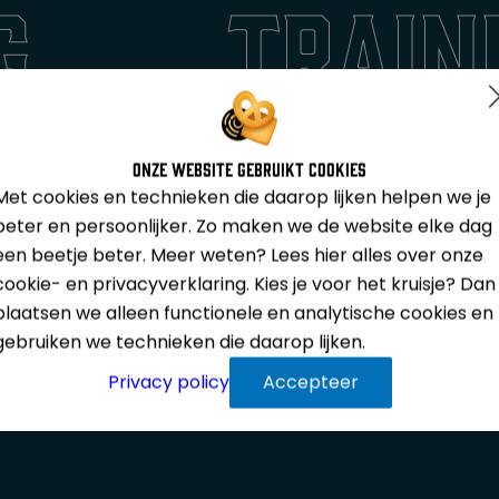
g
train
üniformeerde beroepen,
Duur:
1 dag
Uitbreiding:
In overleg uit 
Onze website gebruikt cookies
Met cookies en technieken die daarop lijken helpen we je
oefeningen met acteur
beter en persoonlijker. Zo maken we de website elke dag
Locatie:
Op een door Apex36
een beetje beter. Meer weten? Lees hier alles over onze
incompany training
cookie- en privacyverklaring. Kies je voor het kruisje? Dan
plaatsen we alleen functionele en analytische cookies en
gebruiken we technieken die daarop lijken.
situaties met weinig
Privacy policy
Accepteer