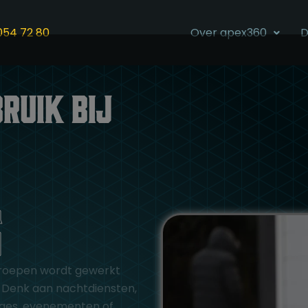
054 72 80
Over apex360
D
ruik bij
s
eroepen wordt gewerkt
. Denk aan nachtdiensten,
rages, evenementen of