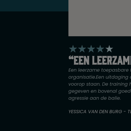
W
★
★
★
★
★
a
“Een leerzam
a
r
Een leerzame toepasbare 
d
organisatie.Een uitdaging
voorop staan. De training
e
gegeven en bovenal goede
r
agressie aan de balie.
i
n
YESSICA VAN DEN BURG - T
g
4