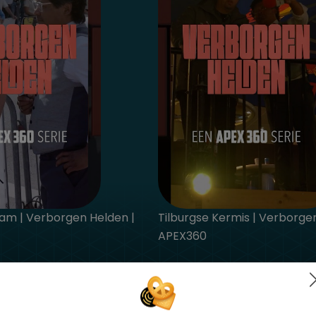
am | Verborgen Helden |
Tilburgse Kermis | Verborge
APEX360