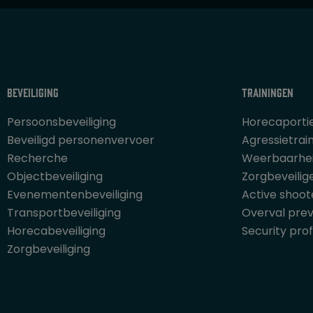
Beveiliging
Trainingen
Persoonsbeveiliging
Horecaporti
Beveiligd personenvervoer
Agressietrai
Recherche
Weerbaarhei
Objectbeveiliging
Zorgbeveilig
Evenementenbeveiliging
Active shoot
Transportbeveiliging
Overval prev
Horecabeveiliging
Security prof
Zorgbeveiliging