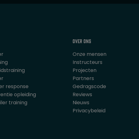
v
a
n
5
Over ons
er
Onze mensen
ning
Instructeurs
dstraining
Projecten
er
Partners
er response
Gedragscode
entie opleiding
Reviews
iler training
Nieuws
Privacybeleid