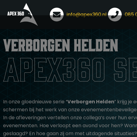
info@apex360.nl
085 
Ga
naar
de
Verborgen helden
inhoud
apex360 s
In onze gloednieuwe serie
‘Verborgen Helden’
krijg je 
schermen bij het werk van onze evenementenbeveilige
In de afleveringen vertellen onze collega’s over hun erv
evenementen. Hoe verloopt een avond voor hen? Wanne
geslaagd? En hoe gaan zij om met uitdagende situaties