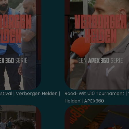
tival | Verborgen Helden |
Rood-Wit U10 Tournament |
Helden | APEX360