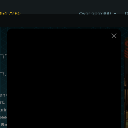
054 72 80
Over apex360
D
erie
een uniek kijkje achter de
rs.
aringen tijdens diverse
er is een dienst
?
Bekijk het in de serie!